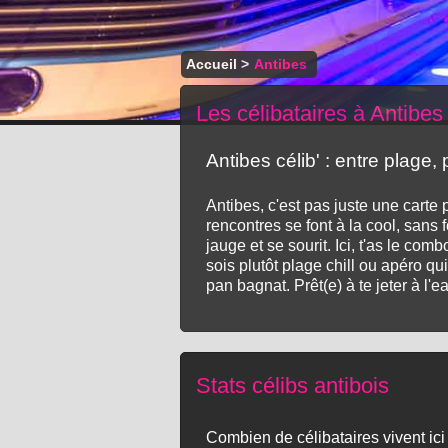
Accueil
>
Antibes
Les célibataires à Antibes
Antibes célib' : entre plage,
Antibes, c'est pas juste une carte 
rencontres se font à la cool, sans f
jauge et se sourit. Ici, t'as le com
sois plutôt plage chill ou apéro q
pan bagnat. Prêt(e) à te jeter à l'e
Stats célibs antibois
Combien de célibataires vivent ic