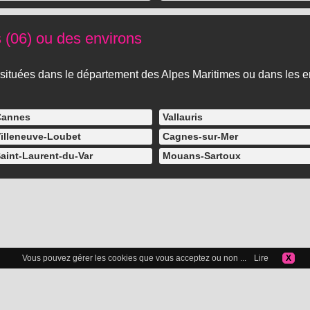
s (06) ou des environs
les situées dans le département des Alpes Maritimes ou dans les 
Cannes
Vallauris
illeneuve-Loubet
Cagnes-sur-Mer
aint-Laurent-du-Var
Mouans-Sartoux
Vous pouvez gérer les cookies que vous acceptez ou non ...
Lire
X