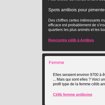
Spots antibois pour pimenter 
Des chiffres certes intéressants m
efficace est probablement de s'insc
quartiers les plus animés et les bars
Rencontre célib à Antibes
Femme
Elles seraient environ 9700 à êt
... Mais qui sont elles ? Voici u
profil type de la femme célib ant
Célib femme antiboise