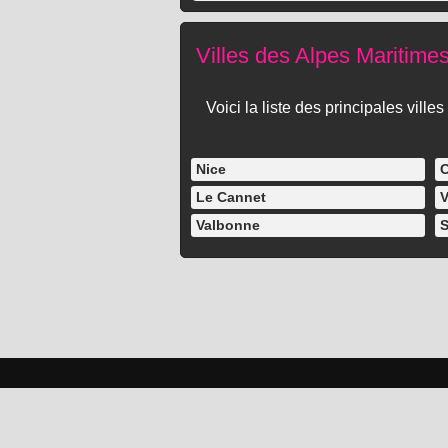
Villes des Alpes Maritime
Voici la liste des principales vil
Nice
Le Cannet
V
Valbonne
S