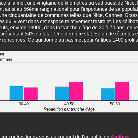
face à la mer, une vingtaine de kilomètres au sud ouest de Nice.
 ainsi au 56ème rang national pour l'importance de sa population
'une cinquantaine de communes telles que Nice, Cannes, Grasse 
qui vivent dans cet espace relativement restreint. Les célibata
culs, environ 18000, dans la tranche d'âge de 20 à 70 ans, en r
résentant 54% du total. Une dernière stat: Selon de récentes é
 de rencontres. Ce qui donne au bas mot pour Antibes 1400 profils
bes
emmes
30-40
40-50
50-60
Répartition par tranche d'âge
 rencontres tenez vous au courant de l'actualité de
Antibes