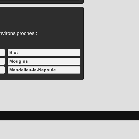
environs proches :
Biot
Mougins
Mandelieu-la-Napoule