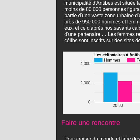
municipalité d'Antibes est située 
moins de 80 000 personnes figurant
partie d'une vaste zone urbaine d
près de 950 000 hommes et femmes 
eux, et ce d'après nos savants cal
d'une partenaire … Les femmes rep
célibs sont inscrits sur des sites
Les célibataires à Anti
Hommes
F
4,000
2,000
0
20-30
Faire une rencontre
Pour croiser du monde et faire des