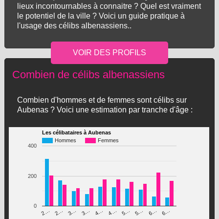
lieux incontournables à connaitre ? Quel est vraiment
le potentiel de la ville ? Voici un guide pratique à
l'usage des célibs albenassiens..
Combien de célibs albenassiens
Combien d'hommes et de femmes sont célibs sur
Aubenas ? Voici une estimation par tranche d'âge :
Les célibataires à Aubenas
Hommes
Femmes
400
200
0
3…
5…
4…
6…
2…
5…
3…
6…
2…
4…