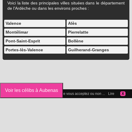
Voici la liste des principales villes situées dans le département
de l'Ardèche ou dans les environs proches :
Valence
Alès
Montélimar
Pierrelatte
Pont-Saint-Esprit
Bollène
Portes-lès-Valence
Guilherand-Granges
Voir les célibs à Aubenas
Vous pouvez gérer les cookies que vous acceptez ou non ...
Lire
X
Icelibataire.com