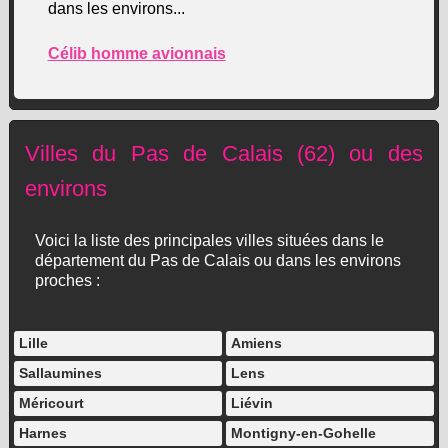
dans les environs...
Célib homme avionnais
Villes du Pas de Calais (62) ou des
environs
Voici la liste des principales villes situées dans le
département du Pas de Calais ou dans les environs
proches :
Lille
Amiens
Sallaumines
Lens
Méricourt
Liévin
Harnes
Montigny-en-Gohelle