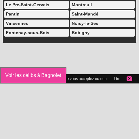
Le Pré-Saint-Gervais
Montreuil
Pantin
Saint-Mandé
Vincennes
Noisy-le-Sec
Fontenay-sous-Bois
Bobigny
Voir les célibs à Bagnolet
Vous pouvez gérer les cookies que vous acceptez ou non ...
Lire
X
Icelibataire.com