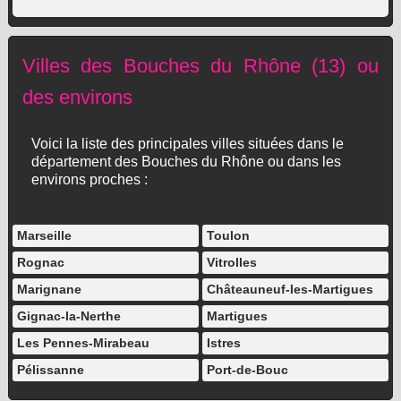
Villes des Bouches du Rhône (13) ou
des environs
Voici la liste des principales villes situées dans le
département des Bouches du Rhône ou dans les
environs proches :
Marseille
Toulon
Rognac
Vitrolles
Marignane
Châteauneuf-les-Martigues
Gignac-la-Nerthe
Martigues
Les Pennes-Mirabeau
Istres
Pélissanne
Port-de-Bouc