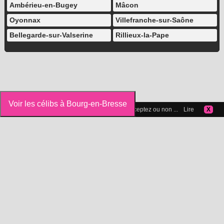
Ambérieu-en-Bugey
Mâcon
Oyonnax
Villefranche-sur-Saône
Bellegarde-sur-Valserine
Rillieux-la-Pape
Voir les célibs à Bourg-en-Bresse
Vous pouvez gérer les cookies que vous acceptez ou non ...
Lire
X
Icelibataire.com
Copyright 2015-2025 © Icelibataire.com |
Mentions légales
-