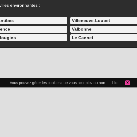
illes environnantes :
ntibes
Villeneuve-Loubet
ence
Valbonne
Mougins
Le Cannet
Vous pouvez gérer les cookies que vous acceptez ou non ...
Lire
X
Icelibataire.com
Copyright 2015-2025 © Icelibataire.com |
Mentions légales
-
Confidentialité