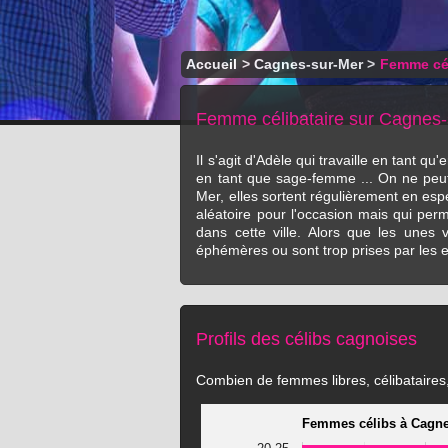
Accueil
>
Cagnes-sur-Mer
>
Femme cé
Femme célibataire sur Cagnes
Il s'agit d'Adèle qui travaille en tant
en tant que sage-femme ... On ne peut
Mer, elles sortent régulièrement en es
aléatoire pour l'occasion mais qui perm
dans cette ville. Alors que les unes
éphémères ou sont trop prises par les e
Profils des célibs cagnoises
Combien de femmes libres, célibataires, 
Femmes célibs à Cagne