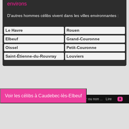
environs
D'autres hommes célibs vivent dans les villes environnantes :
Le Havre
Rouen
Elbeuf
Grand-Couronne
Oissel
Petit-Couronne
Saint-Étienne-du-Rouvray
Louviers
Voir les célibs à Caudebec-lès-Elbeuf
Vous pouvez gérer les cookies que vous acceptez ou non ...
Lire
X