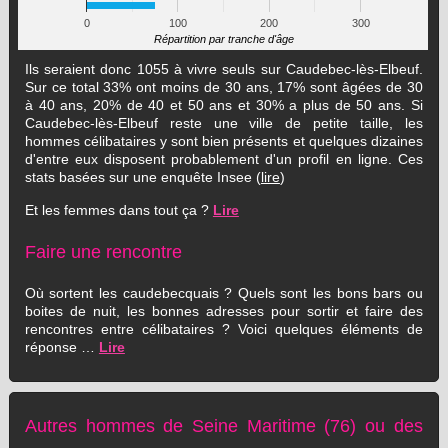
0
100
200
300
Répartition par tranche d'âge
Ils seraient donc 1055 à vivre seuls sur Caudebec-lès-Elbeuf.
Sur ce total 33% ont moins de 30 ans, 17% sont âgées de 30
à 40 ans, 20% de 40 et 50 ans et 30% a plus de 50 ans. Si
Caudebec-lès-Elbeuf reste une ville de petite taille, les
hommes célibataires y sont bien présents et quelques dizaines
d'entre eux disposent probablement d'un profil en ligne. Ces
stats basées sur une enquête Insee (
lire
)
Et les femmes dans tout ça ?
Lire
Faire une rencontre
Où sortent les caudebecquais ? Quels sont les bons bars ou
boites de nuit, les bonnes adresses pour sortir et faire des
rencontres entre célibataires ? Voici quelques éléments de
réponse …
Lire
Autres hommes de Seine Maritime (76) ou des