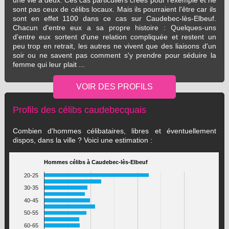
une vie à deux. Ces cas particuliers créés pour l'exemple et ne
sont pas ceux de célibs locaux. Mais ils pourraient l'être car ils
sont en effet 1100 dans ce cas sur Caudebec-lès-Elbeuf.
Chacun d'entre eux a sa propre histoire : Quelques-uns
d'entre eux sortent d'une relation compliquée et restent un
peu trop en retrait, les autres ne vivent que des liaisons d'un
soir ou ne savent pas comment s'y prendre pour séduire la
femme qui leur plait ...
Profils des célibs caudebecquais
Combien d'hommes célibataires, libres et éventuellement
dispos, dans la ville ? Voici une estimation :
Hommes célibs à Caudebec-lès-Elbeuf
20-25
30-35
40-45
50-55
60-65