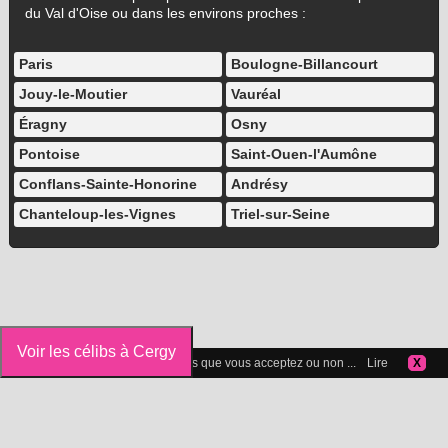
du Val d'Oise ou dans les environs proches :
Paris
Boulogne-Billancourt
Jouy-le-Moutier
Vauréal
Éragny
Osny
Pontoise
Saint-Ouen-l'Aumône
Conflans-Sainte-Honorine
Andrésy
Chanteloup-les-Vignes
Triel-sur-Seine
Voir les célibs à Cergy
Vous pouvez gérer les cookies que vous acceptez ou non ...
Lire
X