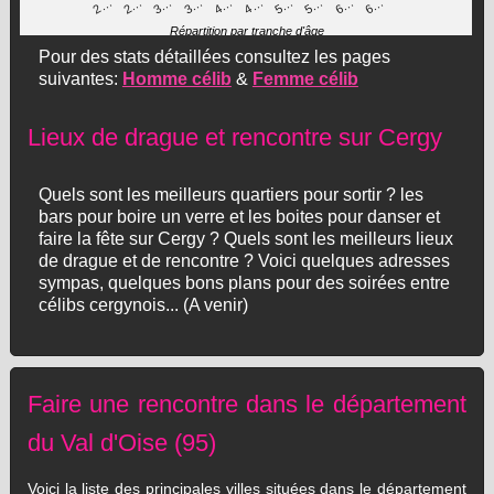
3…
5…
4…
6…
2…
5…
3…
6…
2…
4…
Répartition par tranche d'âge
Pour des stats détaillées consultez les pages
suivantes:
Homme célib
&
Femme célib
Lieux de drague et rencontre sur Cergy
Quels sont les meilleurs quartiers pour sortir ? les
bars pour boire un verre et les boites pour danser et
faire la fête sur Cergy ? Quels sont les meilleurs lieux
de drague et de rencontre ? Voici quelques adresses
sympas, quelques bons plans pour des soirées entre
célibs cergynois... (A venir)
Faire une rencontre dans le département
du Val d'Oise (95)
Voici la liste des principales villes situées dans le département