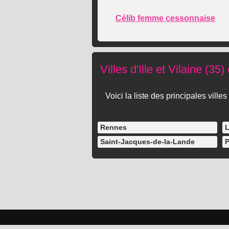
Célib femme cessonnaise
Villes d'Ille et Vilaine (35
Voici la liste des principales vill
Rennes
L
Saint-Jacques-de-la-Lande
P