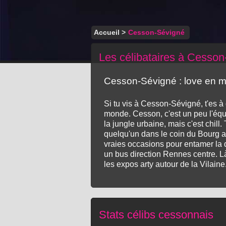
Accueil
>
Cesson-Sévigné
Les célibataires à Cesso
Cesson-Sévigné : love en mo
Si tu vis à Cesson-Sévigné, t'es à
monde. Cesson, c'est un peu l'équili
la jungle urbaine, mais c'est chil
quelqu'un dans le coin du Bourg au
vraies occasions pour entamer la d
un bus direction Rennes centre. Là
les expos arty autour de la Vilain
Stats célibs cessonnais