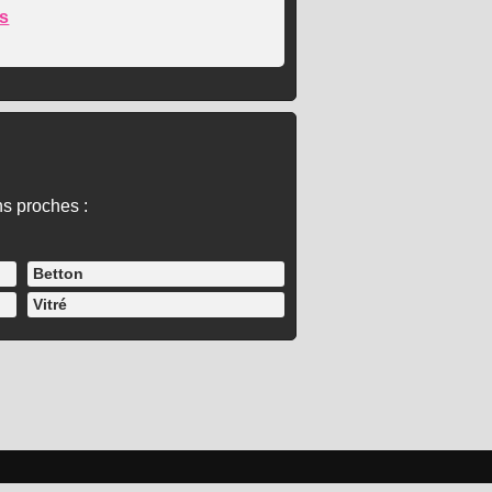
s
ns proches :
Betton
Vitré