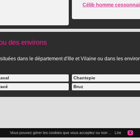
Célib homme cessonnai
) ou des environs
es situées dans le département d'Ille et Vilaine ou dans les enviro
aval
Chantepie
acé
Bruz
Vous pouvez gérer les cookies que vous acceptez ou non ...
Lire
X