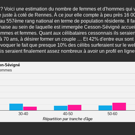
i ? Voici une estimation du nombre de femmes et d'hommes qui v
e juste à coté de Rennes. À ce jour elle compte à peu près 16 
 au 557ème rang national en terme de population résidente. Il faut
nnaise au sein de laquelle est immergée Cesson-Sévigné accuei
hommes et femmes. Quant aux célibataires cessonnais ils seraien
à 70 ans, à désirer former un couple … Et 42% d'entre eux sont 
 évoquer le fait que presque 10% des célibs surferaient sur le w
is seraient finalement assez nombreux à avoir un profil en ligne
son-Sévigné
emmes
30-40
40-50
50-60
Répartition par tranche d'âge