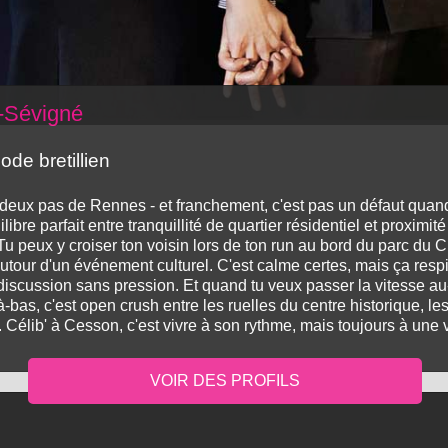
n-Sévigné
de bretillien
 deux pas de Rennes - et franchement, c'est pas un défaut quand
bre parfait entre tranquillité de quartier résidentiel et proximité
l. Tu peux y croiser ton voisin lors de ton run au bord du parc d
tour d'un événement culturel. C'est calme certes, mais ça respir
iscussion sans pression. Et quand tu veux passer la vitesse au-
-bas, c'est open crush entre les ruelles du centre historique, l
e. Célib' à Cesson, c'est vivre à son rythme, mais toujours à une