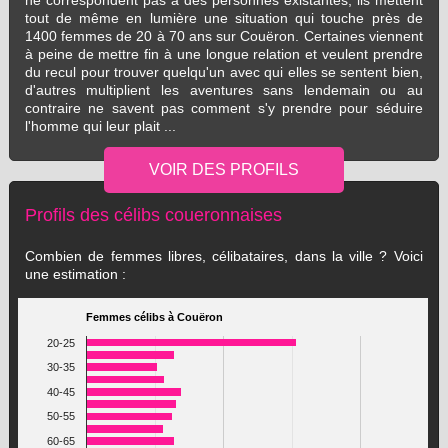
ne correspondent pas à des personnes existantes, ils mettent
tout de même en lumière une situation qui touche près de
1400 femmes de 20 à 70 ans sur Couëron. Certaines viennent
à peine de mettre fin à une longue relation et veulent prendre
du recul pour trouver quelqu'un avec qui elles se sentent bien,
d'autres multiplient les aventures sans lendemain ou au
contraire ne savent pas comment s'y prendre pour séduire
l'homme qui leur plait ...
Profils des célibs coueronnaises
Combien de femmes libres, célibataires, dans la ville ? Voici
une estimation :
Femmes célibs à Couëron
20-25
30-35
40-45
50-55
60-65