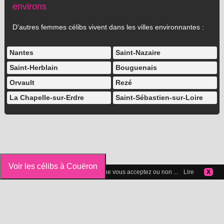
environs
D'autres femmes célibs vivent dans les villes environnantes :
Nantes
Saint-Nazaire
Saint-Herblain
Bouguenais
Orvault
Rezé
La Chapelle-sur-Erdre
Saint-Sébastien-sur-Loire
Voir les célibs à Couëron
Vous pouvez gérer les cookies que vous acceptez ou non ...
Lire
X