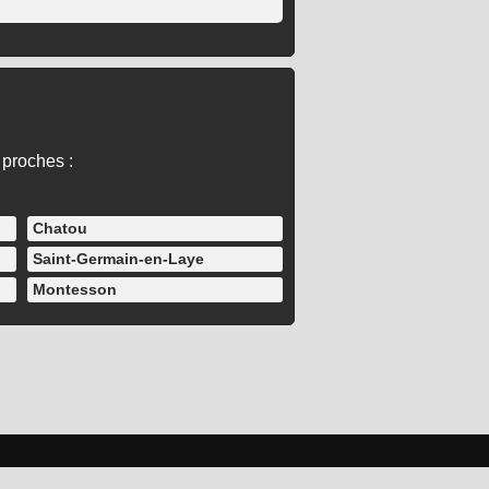
 proches :
Chatou
Saint-Germain-en-Laye
Montesson