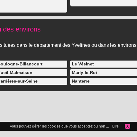
u des environs
les situées dans le département des Yvelines ou dans les environs
oulogne-Billancourt
Le Vésinet
ueil-Malmaison
Marly-le-Roi
arrières-sur-Seine
Nanterre
Vous pouvez gérer les cookies que vous acceptez ou non ...
Lire
X