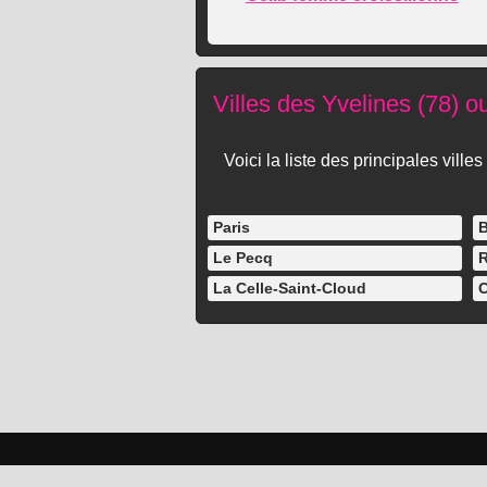
Villes des Yvelines (78) o
Voici la liste des principales vil
Paris
B
Le Pecq
R
La Celle-Saint-Cloud
C