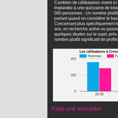
Combien de célibataires vivent ic
Implantée à une quinzaine de kilo
000 personnes - Un nombre plutôt l
parlant quand on considère le bass
Concernant plus spécifiquement les
ans, en recherche active ou passi
quelques études sur le sujet, près 
nombre plutôt significatif de profi
Les célibataires à Croi
Hommes
F
400
200
0
20-30
Faire une rencontre