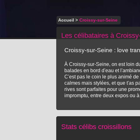
Accueil
>
Croissy-sur-Seine
Les célibataires à Croissy
Croissy-sur-Seine : love tranq
À Croissy-sur-Seine, on est loin d
balades en bord d'eau et l'ambiance
C'est pas le coin le plus animé de l
calmes mais stylées, et que t'as pa
rives sont parfaites pour une prom
impromptu, entre deux expos ou à l
Stats célibs croissillons