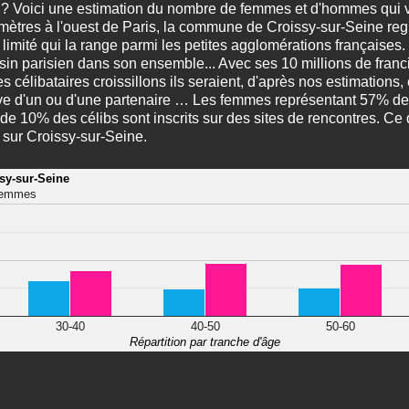
i ? Voici une estimation du nombre de femmes et d'hommes qui v
mètres à l'ouest de Paris, la commune de Croissy-sur-Seine re
imité qui la range parmi les petites agglomérations françaises.
in parisien dans son ensemble... Avec ses 10 millions de franci
 célibataires croissillons ils seraient, d'après nos estimations
ve d'un ou d'une partenaire … Les femmes représentant 57% de 
de 10% des célibs sont inscrits sur des sites de rencontres. Ce q
ls sur Croissy-sur-Seine.
ssy-sur-Seine
emmes
30-40
40-50
50-60
Répartition par tranche d'âge