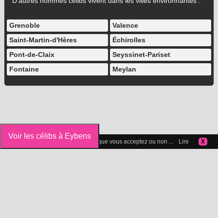
D'autres hommes célibs vivent dans les villes environnantes :
Grenoble
Valence
Saint-Martin-d'Hères
Échirolles
Pont-de-Claix
Seyssinet-Pariset
Fontaine
Meylan
Voir les célibs à Eybens
Vous pouvez gérer les cookies que vous acceptez ou non ...
Lire
X
Icelibataire.com