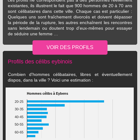
ces profils ne correspondent pas à des personnes réellement
existantes, ils illustrent le fait que 900 hommes de 20 à 70 ans
sont célibataires dans cette ville. Chaque cas est particulier :
Quelques uns sont fraîchement divorcés et doivent dépasser
la période de la rupture, les autres enchaînent les rencontres
sans lendemain ou doutent trop d'eux-mêmes pour essayer
de séduire une femme …
Profils des célibs eybinois
Combien d'hommes célibataires, libres et éventuellement
dispos, dans la ville ? Voici une estimation :
Hommes célibs à Eybens
20-25
30-35
40-45
50-55
60-65