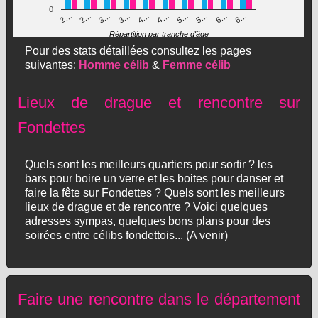
0
3…
5…
4…
6…
2…
5…
3…
6…
2…
4…
Répartition par tranche d'âge
Pour des stats détaillées consultez les pages
suivantes:
Homme célib
&
Femme célib
Lieux de drague et rencontre sur
Fondettes
Quels sont les meilleurs quartiers pour sortir ? les
bars pour boire un verre et les boites pour danser et
faire la fête sur Fondettes ? Quels sont les meilleurs
lieux de drague et de rencontre ? Voici quelques
adresses sympas, quelques bons plans pour des
soirées entre célibs fondettois... (A venir)
Faire une rencontre dans le département