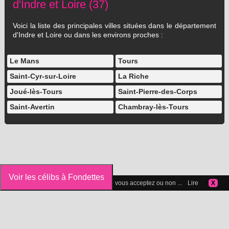
d'Indre et Loire (37)
Voici la liste des principales villes situées dans le département
d'Indre et Loire ou dans les environs proches :
Le Mans
Tours
Saint-Cyr-sur-Loire
La Riche
Joué-lès-Tours
Saint-Pierre-des-Corps
Saint-Avertin
Chambray-lès-Tours
Voir les célibs à Fondettes
Vous pouvez gérer les cookies que vous acceptez ou non ...
Lire
X