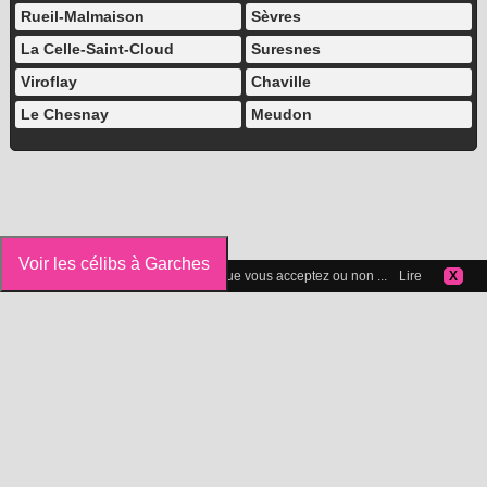
Rueil-Malmaison
Sèvres
La Celle-Saint-Cloud
Suresnes
Viroflay
Chaville
Le Chesnay
Meudon
Voir les célibs à Garches
Vous pouvez gérer les cookies que vous acceptez ou non ...
Lire
X
Icelibataire.com