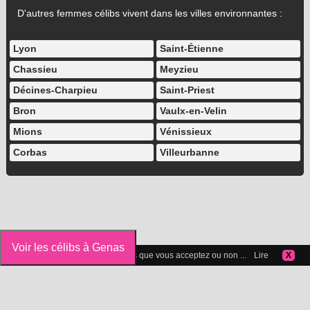
D'autres femmes célibs vivent dans les villes environnantes :
Lyon
Saint-Étienne
Chassieu
Meyzieu
Décines-Charpieu
Saint-Priest
Bron
Vaulx-en-Velin
Mions
Vénissieux
Corbas
Villeurbanne
Voir les célibs à Genas
Vous pouvez gérer les cookies que vous acceptez ou non ...
Lire
X