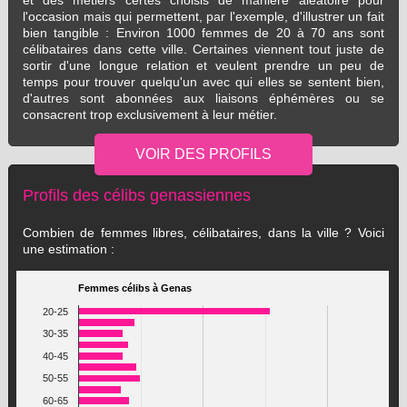
et des métiers certes choisis de manière aléatoire pour
l'occasion mais qui permettent, par l'exemple, d'illustrer un fait
bien tangible : Environ 1000 femmes de 20 à 70 ans sont
célibataires dans cette ville. Certaines viennent tout juste de
sortir d'une longue relation et veulent prendre un peu de
temps pour trouver quelqu'un avec qui elles se sentent bien,
d'autres sont abonnées aux liaisons éphémères ou se
consacrent trop exclusivement à leur métier.
Profils des célibs genassiennes
Combien de femmes libres, célibataires, dans la ville ? Voici
une estimation :
Femmes célibs à Genas
20-25
30-35
40-45
50-55
60-65