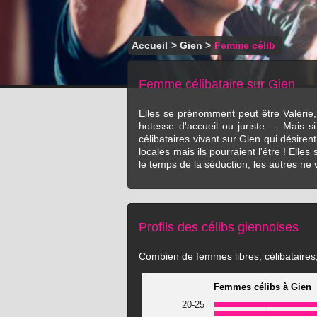
Accueil
>
Gien
>
Femme célib
Femme célibataire sur Gien
Elles se prénomment peut être Valérie, 
hotesse d'accueil ou juriste … Mais s
célibataires vivant sur Gien qui désire
locales mais ils pourraient l'être ! El
le temps de la séduction, les autres ne v
Profils des célibs giennoises
Combien de femmes libres, célibataires, 
Femmes célibs à Gien
20-25