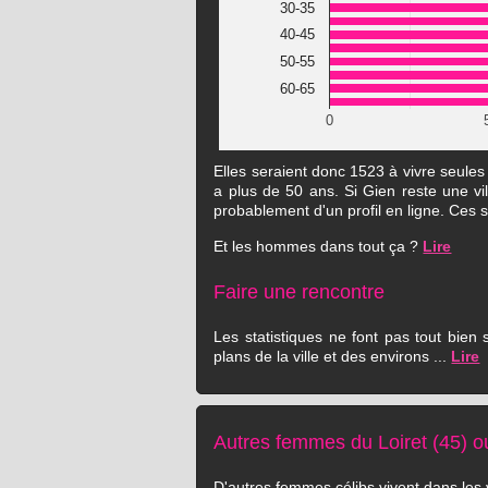
30-35
40-45
50-55
60-65
0
Elles seraient donc 1523 à vivre seule
a plus de 50 ans. Si Gien reste une vil
probablement d'un profil en ligne. Ces 
Et les hommes dans tout ça ?
Lire
Faire une rencontre
Les statistiques ne font pas tout bien
plans de la ville et des environs ...
Lire
Autres femmes du Loiret (45) o
D'autres femmes célibs vivent dans les v