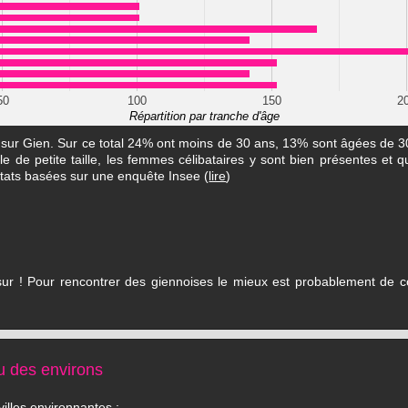
50
100
150
2
Répartition par tranche d'âge
s sur Gien. Sur ce total 24% ont moins de 30 ans, 13% sont âgées de 
le de petite taille, les femmes célibataires y sont bien présentes et q
stats basées sur une enquête Insee (
lire
)
 sur ! Pour rencontrer des giennoises le mieux est probablement de 
u des environs
illes environnantes :