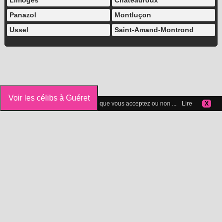
Limoges
Châteauroux
Panazol
Montluçon
Ussel
Saint-Amand-Montrond
Voir les célibs à Guéret
Vous pouvez gérer les cookies que vous acceptez ou non ...
Lire
X
Icelibataire.com
Copyright 2015-2025 © Icelibataire.com |
Mentions légales
-