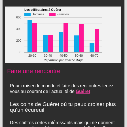
Les célibataires à Guéret
Hommes
Femmes
600
400
200
0
20-30
30-40
40-50
50-60
60-70
Répartition par tranche d'âge
Faire une rencontre
Pour croiser du monde et faire des rencontres tenez
vous au courant de l'actualité de
Guéret
Les coins de Guéret où tu peux croiser plus
qu'un écureuil
Des chiffres certes intéressants mais qui ne donnent