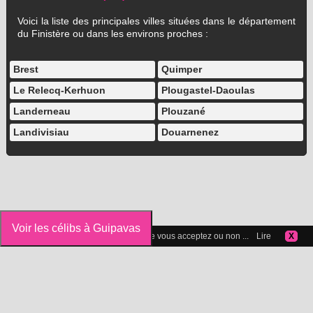
Voici la liste des principales villes situées dans le département
du Finistère ou dans les environs proches :
Brest
Quimper
Le Relecq-Kerhuon
Plougastel-Daoulas
Landerneau
Plouzané
Landivisiau
Douarnenez
Voir les célibs à Guipavas
Vous pouvez gérer les cookies que vous acceptez ou non ...
Lire
X