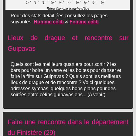
3…
5…
4…
6…
2…
5…
3…
6…
2…
4…
Répartition par tranche d'âge
Pour des stats détaillées consultez les pages
suivantes:
Homme célib
&
Femme célib
Lieux de drague et rencontre sur
Guipavas
Quels sont les meilleurs quartiers pour sortir ? les
bars pour boire un verre et les boites pour danser et
faire la fête sur Guipavas ? Quels sont les meilleurs
lieux de drague et de rencontre ? Voici quelques
adresses sympas, quelques bons plans pour des
soirées entre célibs guipavasiens... (A venir)
Faire une rencontre dans le département
du Finistère (29)