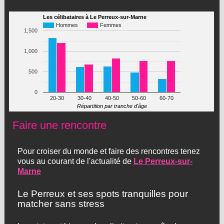
Les célibataires à Le Perreux-sur-Marne
Hommes
Femmes
1,500
1,000
500
0
20-30
30-40
40-50
50-60
60-70
Répartition par tranche d'âge
Faire une rencontre
Pour croiser du monde et faire des rencontres tenez
vous au courant de l'actualité de
Le Perreux-sur-
Marne
Le Perreux et ses spots tranquilles pour
matcher sans stress