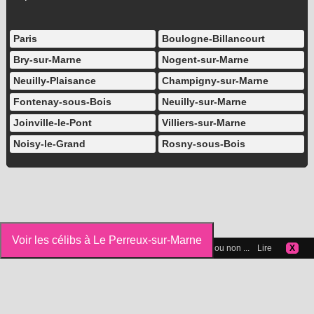
Paris
Boulogne-Billancourt
Bry-sur-Marne
Nogent-sur-Marne
Neuilly-Plaisance
Champigny-sur-Marne
Fontenay-sous-Bois
Neuilly-sur-Marne
Joinville-le-Pont
Villiers-sur-Marne
Noisy-le-Grand
Rosny-sous-Bois
Voir les célibs à Le Perreux-sur-Marne
Vous pouvez gérer les cookies que vous acceptez ou non ...
Lire
X