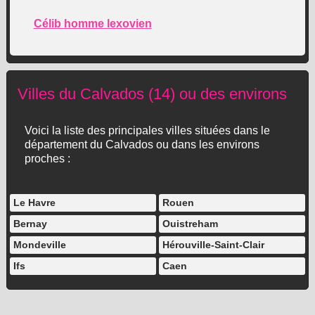
Célib homme lexovien
Villes du Calvados (14) ou des environs
Voici la liste des principales villes situées dans le
département du Calvados ou dans les environs
proches :
Le Havre
Rouen
Bernay
Ouistreham
Mondeville
Hérouville-Saint-Clair
Ifs
Caen