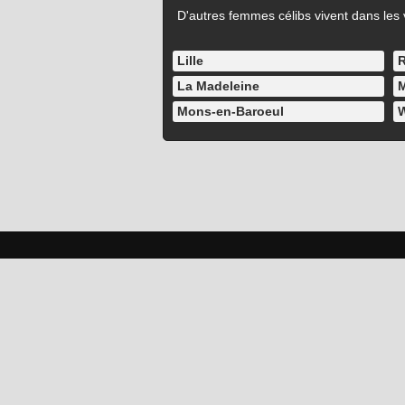
D'autres femmes célibs vivent dans les v
Lille
R
La Madeleine
M
Mons-en-Baroeul
W