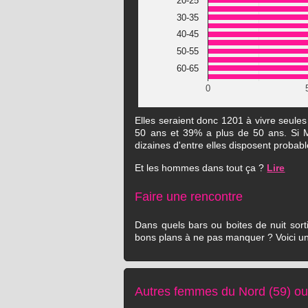
20-25
30-35
40-45
50-55
60-65
0
Elles seraient donc 1201 à vivre seule
50 ans et 39% a plus de 50 ans. Si Mar
dizaines d'entre elles disposent probab
Et les hommes dans tout ça ?
Lire
Faire une rencontre
Dans quels bars ou boites de nuit sorti
bons plans à ne pas manquer ? Voici un
Autres femmes du Nord (59) ou