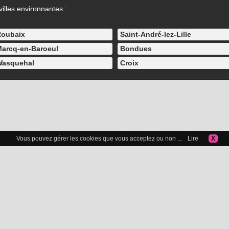
illes environnantes :
oubaix
Saint-André-lez-Lille
arcq-en-Baroeul
Bondues
asquehal
Croix
Vous pouvez gérer les cookies que vous acceptez ou non ...
Lire
X
Icelibataire.com
Copyright 2015-2025 © Icelibataire.com |
Mentions légales
-
Confidentialité