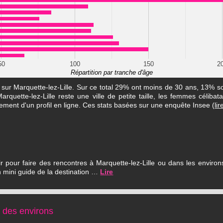
50
100
150
2
Répartition par tranche d'âge
s sur Marquette-lez-Lille. Sur ce total 29% ont moins de 30 ans, 13% 
quette-lez-Lille reste une ville de petite taille, les femmes célibat
lement d'un profil en ligne. Ces stats basées sur une enquête Insee (
lir
r pour faire des rencontres à Marquette-lez-Lille ou dans les environs 
 mini guide de la destination …
Lire
 des environs