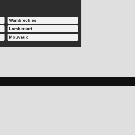
Wambrechies
Lambersart
Mouvaux