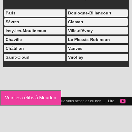
Paris
Boulogne-Billancourt
Sèvres
Clamart
Issy-les-Moulineaux
Ville-d'Avray
Chaville
Le Plessis-Robinson
Châtillon
Vanves
Saint-Cloud
Viroflay
Voir les célibs à Meudon
Vous pouvez gérer les cookies que vous acceptez ou non ...
Lire
X