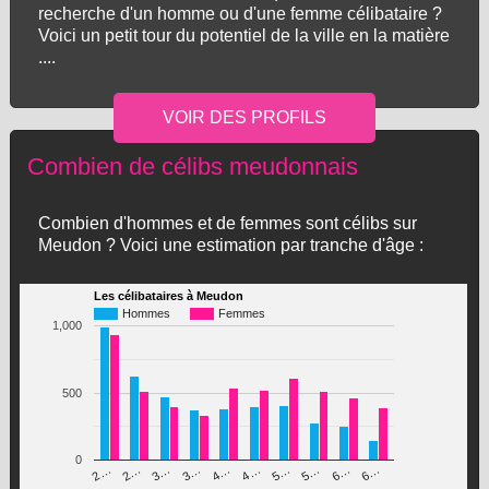
recherche d'un homme ou d'une femme célibataire ?
Voici un petit tour du potentiel de la ville en la matière
....
Combien de célibs meudonnais
Combien d'hommes et de femmes sont célibs sur
Meudon ? Voici une estimation par tranche d'âge :
Les célibataires à Meudon
Hommes
Femmes
1,000
500
0
3…
5…
4…
6…
2…
5…
3…
6…
2…
4…