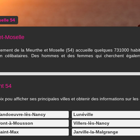
elle 54
et-Moselle
tement de la Meurthe et Moselle (54) accueille quelques 731000 habita
ien célibataires. Des hommes et des femmes qui cherchent égalem
nt 54
 pou afficher ses principales villes et obtenir des informations sur les 
andoeuvre-lès-Nancy
Lunéville
ont-à-Mousson
Villers-lès-Nancy
aint-Max
Jarville-la-Malgrange