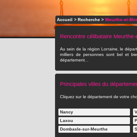
Accueil
>
Recherche
>
Meurthe-et-Mos
Rencontre célibataire Meurthe-
Au sein de la région Lorraine, le dépar
milliers de personnes sont bel et b
département...
Principales villes du départeme
Cliquez sur le département de votre choix
Nancy
V
Laxou
P
Dombasle-sur-Meurthe
S