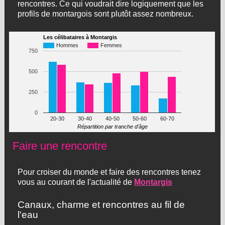
rencontres. Ce qui voudrait dire logiquement que les
profils de montargois sont plutôt assez nombreux.
Les célibataires à Montargis
Hommes
Femmes
750
500
250
0
20-30
30-40
40-50
50-60
60-70
Répartition par tranche d'âge
Faire une rencontre
Pour croiser du monde et faire des rencontres tenez
vous au courant de l'actualité de
Montargis
Canaux, charme et rencontres au fil de
l'eau