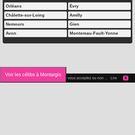
Orléans
Évry
Châlette-sur-Loing
Amilly
Nemours
Gien
Avon
Montereau-Fault-Yonne
Voir les célibs à Montargis
Vous pouvez gérer les cookies que vous acceptez ou non ...
Lire
X
Icelibataire.com