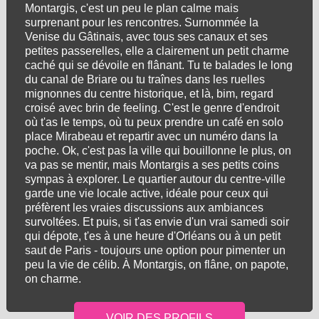
Montargis, c'est un peu le plan calme mais
surprenant pour les rencontres. Surnommée la
Venise du Gâtinais, avec tous ses canaux et ses
petites passerelles, elle a clairement un petit charme
caché qui se dévoile en flânant. Tu te balades le long
du canal de Briare ou tu traînes dans les ruelles
mignonnes du centre historique, et là, bim, regard
croisé avec brin de feeling. C'est le genre d'endroit
où t'as le temps, où tu peux prendre un café en solo
place Mirabeau et repartir avec un numéro dans la
poche. Ok, c'est pas la ville qui bouillonne le plus, on
va pas se mentir, mais Montargis a ses petits coins
sympas à explorer. Le quartier autour du centre-ville
garde une vie locale active, idéale pour ceux qui
préfèrent les vraies discussions aux ambiances
survoltées. Et puis, si t'as envie d'un vrai samedi soir
qui dépote, t'es à une heure d'Orléans ou à un petit
saut de Paris - toujours une option pour pimenter un
peu la vie de célib. À Montargis, on flâne, on papote,
on charme.