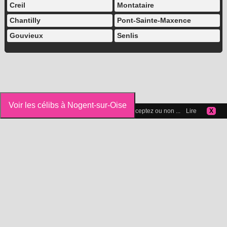
Creil
Montataire
Chantilly
Pont-Sainte-Maxence
Gouvieux
Senlis
Voir les célibs à Nogent-sur-Oise
Vous pouvez gérer les cookies que vous acceptez ou non ...
Lire
X
Icelibataire.com
Copyright 2015-2025 © Icelibataire.com |
Mentions légales
-