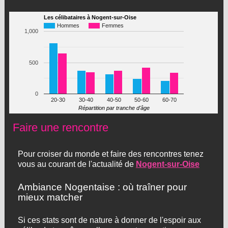
Les célibataires à Nogent-sur-Oise
Hommes
Femmes
1,000
500
0
20-30
30-40
40-50
50-60
60-70
Répartition par tranche d'âge
Faire une rencontre
Pour croiser du monde et faire des rencontres tenez
vous au courant de l'actualité de
Nogent-sur-Oise
Ambiance Nogentaise : où traîner pour
mieux matcher
Si ces stats sont de nature à donner de l'espoir aux