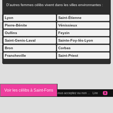
D'autres femmes célibs vivent dans les villes environnantes :
Lyon
Saint-Étienne
Pierre-Bénite
Vénissieux
Oullins
Feyzin
Saint-Genis-Laval
Sainte-Foy-lès-Lyon
Bron
Corbas
Francheville
Saint-Priest
Voir les célibs à Saint-Fons
Vous pouvez gérer les cookies que vous acceptez ou non ...
Lire
X