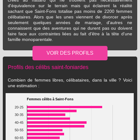
créés au hasard qui ne trouvent pas nécessairement
d'équivalence sur le terrain mais qui éclairent la réalité
sachant que Saint-Fons totalise pas moins de 2200 femmes
célibataires. Alors que les unes viennent de divorcer après
seulement quelques années de mariage, d'autres ne
connaissent que des aventures qui ne durent pas ou doivent
faire face aux contraintes liées au fait d'être à la tête d'une
famille monoparentale.
Profils des célibs saint-foniardes
Combien de femmes libres, célibataires, dans la ville ? Voici
une estimation :
Femmes célibs à Saint-Fons
20-25
30-35
40-45
50-55
60-65