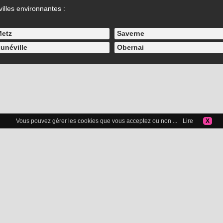
illes environnantes :
etz
Saverne
unéville
Obernai
Vous pouvez gérer les cookies que vous acceptez ou non ...
Lire
X
Icelibataire.com
Copyright 2015-2025 © Icelibataire.com |
Mentions légales
-
Confidentialité