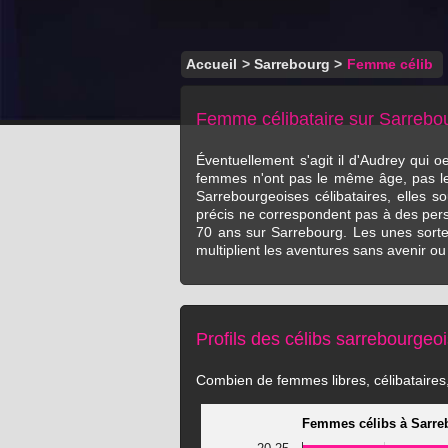
Accueil
>
Sarrebourg
>
Femme célib
Femme célibataire sur Sarrebo
Éventuellement s'agit il d'Audrey qui 
femmes n'ont pas le même âge, pas le 
Sarrebourgeoises célibataires, elles s
précis ne correspondent pas à des pers
70 ans sur Sarrebourg. Les unes sorten
multiplient les aventures sans avenir ou
Profils des célibs sarrebourgeo
Combien de femmes libres, célibataires, 
Femmes célibs à Sarre