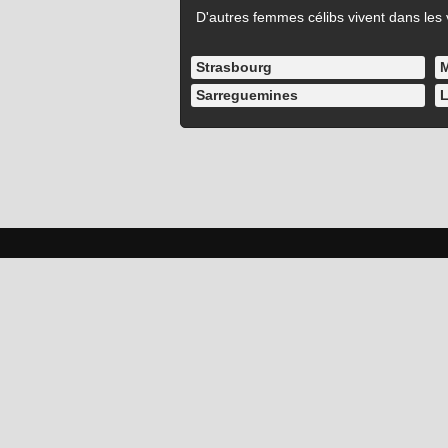
D'autres femmes célibs vivent dans les v
Strasbourg
M
Sarreguemines
L