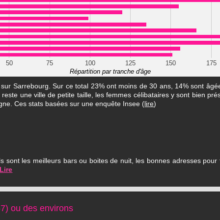
50
75
100
125
150
175
Répartition par tranche d'âge
s sur Sarrebourg. Sur ce total 23% ont moins de 30 ans, 14% sont âg
este une ville de petite taille, les femmes célibataires y sont bien pré
igne. Ces stats basées sur une enquête Insee (
lire
)
 sont les meilleurs bars ou boites de nuit, les bonnes adresses pour f
Lire
7) ou des environs