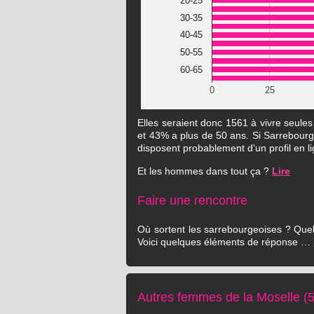
20-25
30-35
40-45
50-55
60-65
0
25
Elles seraient donc 1561 à vivre seule
et 43% a plus de 50 ans. Si Sarrebourg r
disposent probablement d'un profil en l
Et les hommes dans tout ça ?
Lire
Faire une rencontre
Où sortent les sarrebourgeoises ? Quels
Voici quelques éléments de réponse …
Autres femmes de la Moselle (5