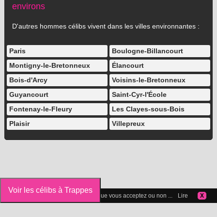
environs
D'autres hommes célibs vivent dans les villes environnantes :
Paris
Boulogne-Billancourt
Montigny-le-Bretonneux
Élancourt
Bois-d'Arcy
Voisins-le-Bretonneux
Guyancourt
Saint-Cyr-l'École
Fontenay-le-Fleury
Les Clayes-sous-Bois
Plaisir
Villepreux
Voir les célibs à Trappes
Vous pouvez gérer les cookies que vous acceptez ou non ...
Lire
X