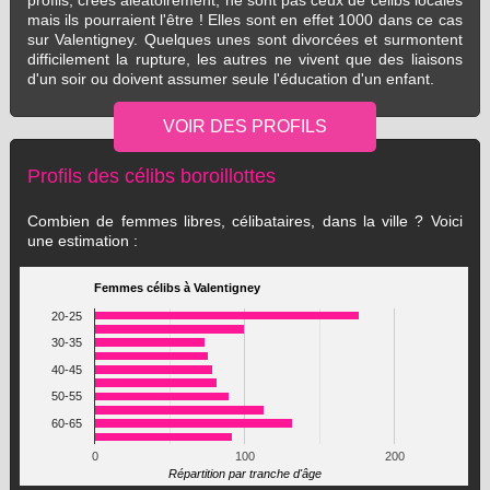
profils, créés aléatoirement, ne sont pas ceux de célibs locales
mais ils pourraient l'être ! Elles sont en effet 1000 dans ce cas
sur Valentigney. Quelques unes sont divorcées et surmontent
difficilement la rupture, les autres ne vivent que des liaisons
d'un soir ou doivent assumer seule l'éducation d'un enfant.
Profils des célibs boroillottes
Combien de femmes libres, célibataires, dans la ville ? Voici
une estimation :
Femmes célibs à Valentigney
20-25
30-35
40-45
50-55
60-65
0
100
200
Répartition par tranche d'âge