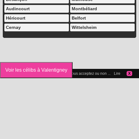
Audincourt
Montbéliard
Héricourt
Belfort
Cernay
Wittelsheim
Voir les célibs à Valentigney
Vous pouvez gérer les cookies que vous acceptez ou non ...
Lire
X
Icelibataire.com
Copyright 2015-2025 © Icelibataire.com |
Mentions légales
-
Confidentialité