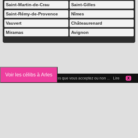
Saint-Martin-de-Crau
Saint-Gilles
Saint-Rémy-de-Provence
Nîmes
Vauvert
Châteaurenard
Miramas
Avignon
Voir les célibs à Arles
Vous pouvez gérer les cookies que vous acceptez ou non ...
Lire
X
Icelibataire.com