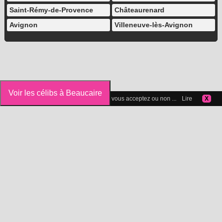
Saint-Rémy-de-Provence
Châteaurenard
Avignon
Villeneuve-lès-Avignon
Voir les célibs à Beaucaire
Vous pouvez gérer les cookies que vous acceptez ou non ...
Lire
X
Icelibataire.com
Copyright 2015-2025 © Icelibataire.com |
Mentions légales
-
Confidentialité