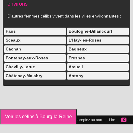
environs
D'autres femmes célibs vivent dans les villes environnantes :
Paris
Boulogne-Billancourt
Sceaux
L'Haÿ-les-Roses
Cachan
Bagneux
Fontenay-aux-Roses
Fresnes
Chevilly-Larue
Arcueil
Châtenay-Malabry
Antony
Voir les célibs à Bourg-la-Reine
Vous pouvez gérer les cookies que vous acceptez ou non ...
Lire
X