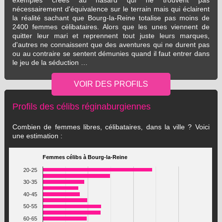
exemples créés au hasard qui ne trouvent pas
nécessairement d'équivalence sur le terrain mais qui éclairent
la réalité sachant que Bourg-la-Reine totalise pas moins de
2400 femmes célibataires. Alors que les unes viennent de
quitter leur mari et reprennent tout juste leurs marques,
d'autres ne connaissent que des aventures qui ne durent pas
ou au contraire se sentent démunies quand il faut entrer dans
le jeu de la séduction …
Profils des célibs réginaburgiennes
Combien de femmes libres, célibataires, dans la ville ? Voici
une estimation :
Femmes célibs à Bourg-la-Reine
20-25
30-35
40-45
50-55
60-65