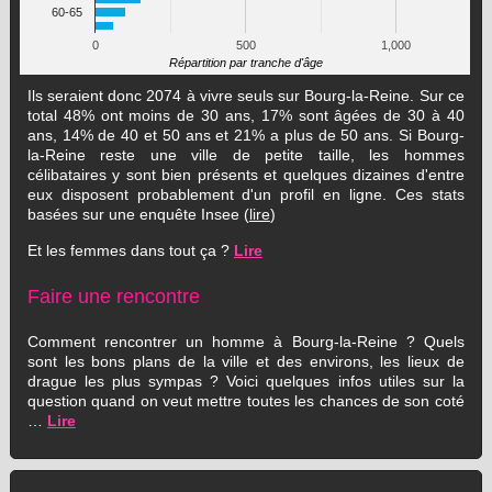
60-65
0
500
1,000
Répartition par tranche d'âge
Ils seraient donc 2074 à vivre seuls sur Bourg-la-Reine. Sur ce
total 48% ont moins de 30 ans, 17% sont âgées de 30 à 40
ans, 14% de 40 et 50 ans et 21% a plus de 50 ans. Si Bourg-
la-Reine reste une ville de petite taille, les hommes
célibataires y sont bien présents et quelques dizaines d'entre
eux disposent probablement d'un profil en ligne. Ces stats
basées sur une enquête Insee (
lire
)
Et les femmes dans tout ça ?
Lire
Faire une rencontre
Comment rencontrer un homme à Bourg-la-Reine ? Quels
sont les bons plans de la ville et des environs, les lieux de
drague les plus sympas ? Voici quelques infos utiles sur la
question quand on veut mettre toutes les chances de son coté
…
Lire