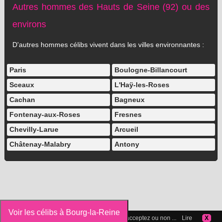
Autres hommes des Hauts de Seine (92) ou des
environs
D'autres hommes célibs vivent dans les villes environnantes :
Paris
Boulogne-Billancourt
Sceaux
L'Haÿ-les-Roses
Cachan
Bagneux
Fontenay-aux-Roses
Fresnes
Chevilly-Larue
Arcueil
Châtenay-Malabry
Antony
Voir les célibs à Bourg-la-Reine
Vous pouvez gérer les cookies que vous acceptez ou non ...
Lire
X