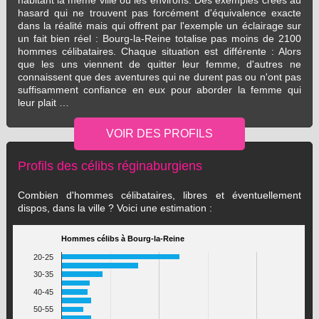
habitant la même ville ou les environs. Des exemples créés au
hasard qui ne trouvent pas forcément d'équivalence exacte
dans la réalité mais qui offrent par l'exemple un éclairage sur
un fait bien réel : Bourg-la-Reine totalise pas moins de 2100
hommes célibataires. Chaque situation est différente : Alors
que les uns viennent de quitter leur femme, d'autres ne
connaissent que des aventures qui ne durent pas ou n'ont pas
suffisamment confiance en eux pour aborder la femme qui
leur plait …
Profils des célibs réginaburgiens
Combien d'hommes célibataires, libres et éventuellement
dispos, dans la ville ? Voici une estimation :
Hommes célibs à Bourg-la-Reine
20-25
30-35
40-45
50-55