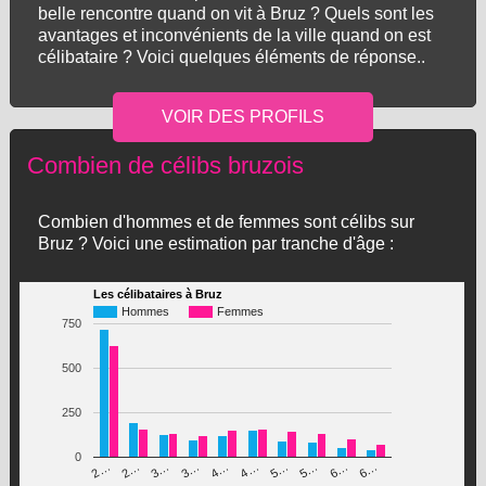
belle rencontre quand on vit à Bruz ? Quels sont les
avantages et inconvénients de la ville quand on est
célibataire ? Voici quelques éléments de réponse..
Combien de célibs bruzois
Combien d'hommes et de femmes sont célibs sur
Bruz ? Voici une estimation par tranche d'âge :
Les célibataires à Bruz
Hommes
Femmes
750
500
250
0
3…
5…
4…
6…
2…
5…
3…
6…
2…
4…