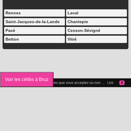
Rennes
Laval
Saint-Jacques-de-la-Lande
Chantepie
Pacé
Cesson-Sévigné
Betton
Vitré
Voir les célibs à Bruz
Vous pouvez gérer les cookies que vous acceptez ou non ...
Lire
X
Icelibataire.com