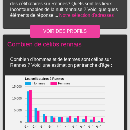
des célibataires sur Rennes? Quels sont les lieux
incontournables de la nuit rennaise ? Voici quelques
éléments de réponse....
Notre sélection d'adresses
Combien de célibs rennais
Combien d'hommes et de femmes sont célibs sur
Rennes ? Voici une estimation par tranche d'âge :
Les célibataires à Rennes
Hommes
Femmes
15,000
10,000
5,000
0
3…
5…
4…
6…
2…
5…
3…
6…
2…
4…