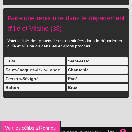
Faire une rencontre dans le département
d'Ille et Vilaine (35)
Voici la liste des principales villes situées dans le département
d'Ille et Vilaine ou dans les environs proches :
Laval
Saint-Malo
Saint-Jacques-de-la-Lande
Chantepie
Cesson-Sévigné
Pacé
Betton
Bruz
Voir les célibs à Rennes
Vous pouvez gérer les cookies que vous acceptez ou non ...
Lire
X