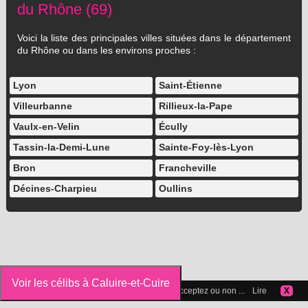
du Rhône (69)
Voici la liste des principales villes situées dans le département
du Rhône ou dans les environs proches :
Lyon
Saint-Étienne
Villeurbanne
Rillieux-la-Pape
Vaulx-en-Velin
Écully
Tassin-la-Demi-Lune
Sainte-Foy-lès-Lyon
Bron
Francheville
Décines-Charpieu
Oullins
Voir les célibs à Caluire-et-Cuire
Vous pouvez gérer les cookies que vous acceptez ou non ...
Lire
X