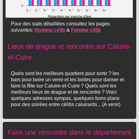
0
3…
5…
4…
6…
2…
5…
3…
6…
2…
4…
Répartition par tranche d'âge
Pour des stats détaillées consultez les pages
suivantes:
Homme célib
&
Femme célib
Lieux de drague et rencontre sur Caluire-
et-Cuire
Quels sont les meilleurs quartiers pour sortir ? les
bars pour boire un verre et les boites pour danser et
faire la fête sur Caluire-et-Cuire ? Quels sont les
meilleurs lieux de drague et de rencontre ? Voici
quelques adresses sympas, quelques bons plans
pour des soirées entre célibs caluirards... (A venir)
Faire une rencontre dans le département