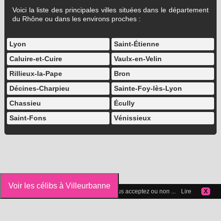
Voici la liste des principales villes situées dans le département
du Rhône ou dans les environs proches :
Lyon
Saint-Étienne
Caluire-et-Cuire
Vaulx-en-Velin
Rillieux-la-Pape
Bron
Décines-Charpieu
Sainte-Foy-lès-Lyon
Chassieu
Écully
Saint-Fons
Vénissieux
Voir les célibs à Villeurbanne
Vous pouvez gérer les cookies que vous acceptez ou non ...
Lire
X