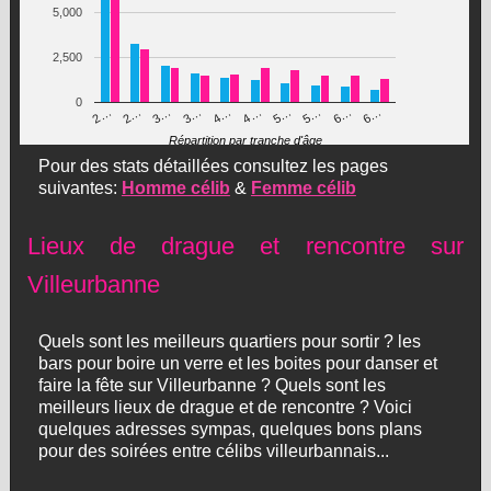
5,000
2,500
0
3…
5…
4…
6…
2…
5…
3…
6…
2…
4…
Répartition par tranche d'âge
Pour des stats détaillées consultez les pages
suivantes:
Homme célib
&
Femme célib
Lieux de drague et rencontre sur
Villeurbanne
Quels sont les meilleurs quartiers pour sortir ? les
bars pour boire un verre et les boites pour danser et
faire la fête sur Villeurbanne ? Quels sont les
meilleurs lieux de drague et de rencontre ? Voici
quelques adresses sympas, quelques bons plans
pour des soirées entre célibs villeurbannais...