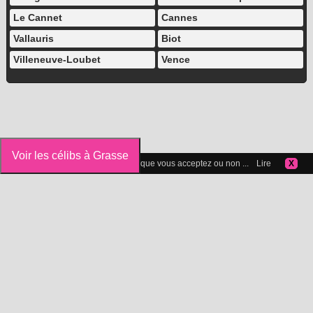
Le Cannet
Cannes
Vallauris
Biot
Villeneuve-Loubet
Vence
Voir les célibs à Grasse
Vous pouvez gérer les cookies que vous acceptez ou non ...
Lire
X
Icelibataire.com