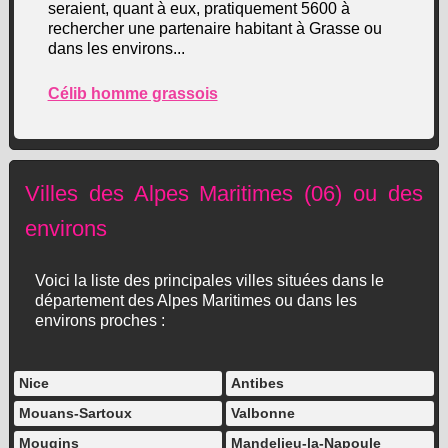
seraient, quant à eux, pratiquement 5600 à
rechercher une partenaire habitant à Grasse ou
dans les environs...
Célib homme grassois
Villes des Alpes Maritimes (06) ou des
environs
Voici la liste des principales villes situées dans le
département des Alpes Maritimes ou dans les
environs proches :
Nice
Antibes
Mouans-Sartoux
Valbonne
Mougins
Mandelieu-la-Napoule