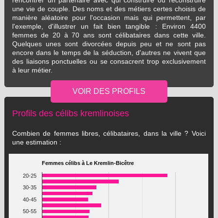
rencontrer un partenaire avec qui construire ou reconstruire
une vie de couple. Des noms et des métiers certes choisis de
manière aléatoire pour l'occasion mais qui permettent, par
l'exemple, d'illustrer un fait bien tangible : Environ 4400
femmes de 20 à 70 ans sont célibataires dans cette ville.
Quelques unes sont divorcées depuis peu et ne sont pas
encore dans le temps de la séduction, d'autres ne vivent que
des liaisons ponctuelles ou se consacrent trop exclusivement
à leur métier.
Profils des célibs kremlinoises
Combien de femmes libres, célibataires, dans la ville ? Voici
une estimation :
Femmes célibs à Le Kremlin-Bicêtre
20-25
30-35
40-45
50-55