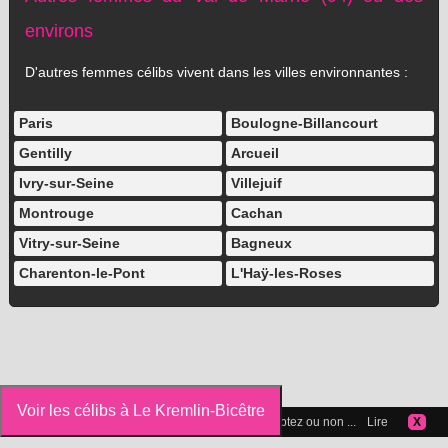
environs
D'autres femmes célibs vivent dans les villes environnantes :
Paris
Boulogne-Billancourt
Gentilly
Arcueil
Ivry-sur-Seine
Villejuif
Montrouge
Cachan
Vitry-sur-Seine
Bagneux
Charenton-le-Pont
L'Haÿ-les-Roses
Voir les célibs à Le Kremlin-Bicêtre
Vous pouvez gérer les cookies que vous acceptez ou non ...
Lire
X