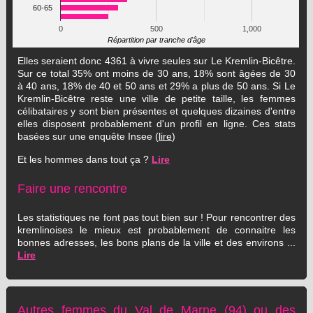
60-65
0
500
1,000
Répartition par tranche d'âge
Elles seraient donc 4361 à vivre seules sur Le Kremlin-Bicêtre.
Sur ce total 35% ont moins de 30 ans, 18% sont âgées de 30
à 40 ans, 18% de 40 et 50 ans et 29% a plus de 50 ans. Si Le
Kremlin-Bicêtre reste une ville de petite taille, les femmes
célibataires y sont bien présentes et quelques dizaines d'entre
elles disposent probablement d'un profil en ligne. Ces stats
basées sur une enquête Insee (
lire
)
Et les hommes dans tout ça ?
Lire
Faire une rencontre
Les statistiques ne font pas tout bien sur ! Pour rencontrer des
kremlinoises le mieux est probablement de connaitre les
bonnes adresses, les bons plans de la ville et des environs ...
Lire
Autres femmes du Val de Marne (94) ou des