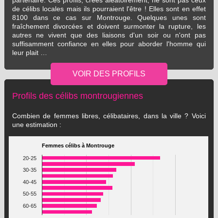
partenaire. Ces profils, créés aléatoirement, ne sont pas ceux
de célibs locales mais ils pourraient l'être ! Elles sont en effet
8100 dans ce cas sur Montrouge. Quelques unes sont
fraîchement divorcées et doivent surmonter la rupture, les
autres ne vivent que des liaisons d'un soir ou n'ont pas
suffisamment confiance en elles pour aborder l'homme qui
leur plait …
Profils des célibs montrougiennes
Combien de femmes libres, célibataires, dans la ville ? Voici
une estimation :
Femmes célibs à Montrouge
20-25
30-35
40-45
50-55
60-65