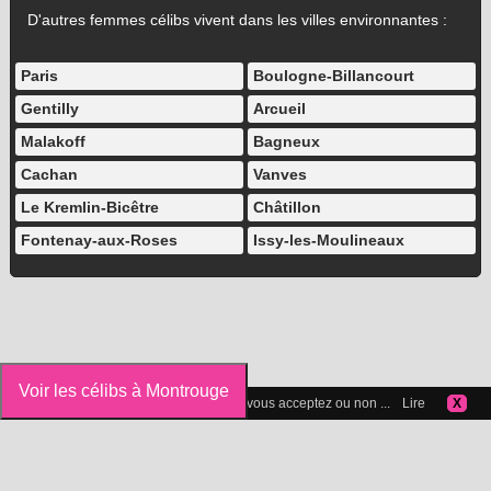
D'autres femmes célibs vivent dans les villes environnantes :
Paris
Boulogne-Billancourt
Gentilly
Arcueil
Malakoff
Bagneux
Cachan
Vanves
Le Kremlin-Bicêtre
Châtillon
Fontenay-aux-Roses
Issy-les-Moulineaux
Voir les célibs à Montrouge
Vous pouvez gérer les cookies que vous acceptez ou non ...
Lire
X