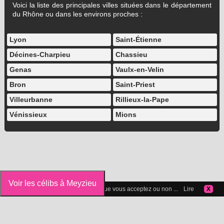
Voici la liste des principales villes situées dans le département
du Rhône ou dans les environs proches :
Lyon
Saint-Étienne
Décines-Charpieu
Chassieu
Genas
Vaulx-en-Velin
Bron
Saint-Priest
Villeurbanne
Rillieux-la-Pape
Vénissieux
Mions
Voir les célibs à Meyzieu
Vous pouvez gérer les cookies que vous acceptez ou non ...
Lire
X