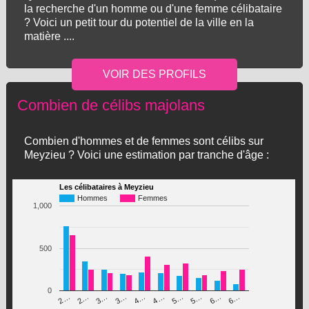
la recherche d'un homme ou d'une femme célibataire
? Voici un petit tour du potentiel de la ville en la
matière ....
Combien de célibs majolans
Combien d'hommes et de femmes sont célibs sur
Meyzieu ? Voici une estimation par tranche d'âge :
Les célibataires à Meyzieu
Hommes
Femmes
1,000
500
0
3…
5…
4…
6…
2…
5…
3…
6…
2…
4…