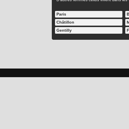
Paris
B
Châtillon
M
Gentilly
F