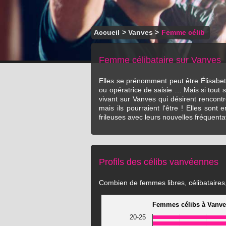
Accueil
>
Vanves
>
Femme célib
Femme célibataire sur Vanves
Elles se prénomment peut être Élisabeth
ou opératrice de saisie … Mais si tout 
vivant sur Vanves qui désirent rencont
mais ils pourraient l'être ! Elles son
frileuses avec leurs nouvelles fréquentat
Profils des célibs vanvéennes
Combien de femmes libres, célibataires, 
Femmes célibs à Vanv
20-25