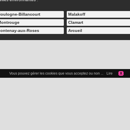
oulogne-Billancourt
Malakoff
ontrouge
Clamart
ontenay-aux-Roses
Arcueil
Vous pouvez gérer les cookies que vous acceptez ou non ...
Lire
X
Icelibataire.com
Copyright 2015-2025 © Icelibataire.com |
Mentions légales
-
Confidentialité