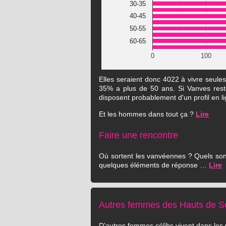
30-35
40-45
50-55
60-65
0
100
Elles seraient donc 4022 à vivre seul
35% a plus de 50 ans. Si Vanves reste 
disposent probablement d'un profil en l
Et les hommes dans tout ça ?
Lire
Faire une rencontre
Où sortent les vanvéennes ? Quels sont 
quelques éléments de réponse …
Lire
Autres femmes des Hauts de Se
D'autres femmes célibs vivent dans les v