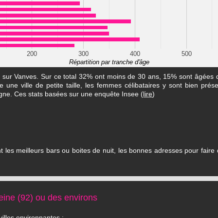
200
300
400
500
Répartition par tranche d'âge
es sur Vanves. Sur ce total 32% ont moins de 30 ans, 15% sont âgées
une ville de petite taille, les femmes célibataires y sont bien prése
igne. Ces stats basées sur une enquête Insee (
lire
)
les meilleurs bars ou boites de nuit, les bonnes adresses pour faire d
ine (92) ou des environs
illes environnantes :